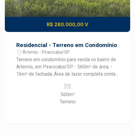
R$ 280.000,00 V
Residencial - Terreno em Condomínio
Ártemis - Piracicaba/SP
Terreno em condomínio para venda no bairro de
Artemis, em Piracicaba/SP. - 560m² de área; -
16m² de fachada; Área de lazer completa conta
com: - Salão de festa; - Academia; - Piscina; -
Quadra de tenis; - Quadra de areia; - Deck para o
560m²
rio.
Terreno