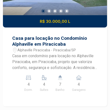
R$ 30.000,00 L
Casa para locação no Condomínio
Alphaville em Piracicaba
Alphaville Piracicaba - Piracicaba/SP
Casa em condomínio para locação no Alphaville
Piracicaba, em Piracicaba, projeto que valoriza
conforto, segurança e sofisticação. A residência
oferece ambientes amplos e infraestrutura
completa para uma rotina com mais qualidade de
4
4
7
4
vida. CARACTERÍSTICAS DO IMÓVEL - 4 suítes
Dorm.
Suítes
Banho
Garagens
amplas - 7 banheiros - 4 vagas de garagem - Sala
de estar e jantar integradas - Cozinha planejada
com excelente funcionalidade - Espaço gourmet
integrado - Piscina privativa - Lavanderia - Área