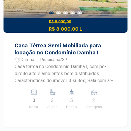
R$ 8.900,00
R$ 8.000,00 L
Casa Térrea Semi Mobiliada para
locação no Condomínio Damha I
Damha I - Piracicaba/SP
Casa térrea no Condomínio Damha I, com pé-
direito alto e ambientes bem distribuídos.
Características do imóvel: 3 suítes; Sala com ar-
condicionado; Cozinha planejada; Área gourmet
integrada; Piscina. Sauna O condomínio oferece
3
3
5
2
segurança 24 horas e infraestrutura de lazer com
Dorm.
Suítes
Banho
Garagens
quadras esportivas, academia, salão de festas e
playground. Construa seu futuro com quem é
agente de desenvolvimento do mercado
imobiliário de Piracicaba. Agende sua visita!