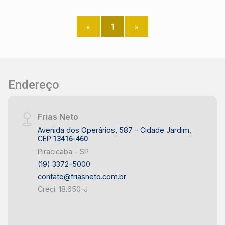
«
1
»
Endereço
Frias Neto
Avenida dos Operários, 587 - Cidade Jardim,
CEP:
13416-460
Piracicaba - SP
(19) 3372-5000
contato@friasneto.com.br
Creci: 18.650-J