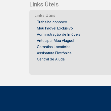
Construa seu futuro com quem é agente
Links Úteis
de desenvolvimento do mercado
imobiliário de Piracicaba. Agende sua
Links Úteis
visita.
Trabalhe conosco
Meu Imóvel Exclusivo
Administração de Imóveis
Antecipar Meu Aluguel
Garantias Locatícias
Assinatura Eletrônica
Central de Ajuda