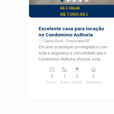
R$ 7.100,00
R$ 7.000,00 L
Excelente casa para locação
no Condominio Authoria
Santa Rosa - Piracicaba/SP
Em uma localização privilegiada e com
toda a segurança e comodidade que o
Condomínio Authoria oferece, esta
belíssima casa térrea se destaca pelo
fino acabamento, pela funcionalidade
3
1
2
2
dos ambientes e pelos diferenciais
Dorm.
Suite
Banho
Garagens
tecnológicos que proporcionam mais
conforto ao dia a dia. O imóvel conta
com 3 dormitórios, sendo 1 suíte, além
de dois quartos equipados com ar-
condicionado. A área social integra