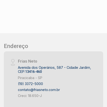
acabamento, com ambientes em piso granito
decorado, porcelanato, gesso e lustres. Estuda
financiamento e aceita permuta com imóveis.
Endereço
Frias Neto
Avenida dos Operários, 587 - Cidade Jardim,
CEP:
13416-460
Piracicaba - SP
(19) 3372-5000
contato@friasneto.com.br
Creci: 18.650-J