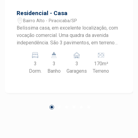
Residencial - Casa
Bairro Alto - Piracicaba/SP
Belíssima casa, em excelente localização, com
vocação comercial. Uma quadra da avenida
independência. São 3 pavimentos, em terreno
de 170m² e 330m² de construção. 1º pavimento:
- sala de estar e jantar com pé direito duplo -
3
3
3
170m²
lavabo -cozinha planejada tipo americana -
Dorm.
Banho
Garagens
Terreno
lavanderia e quintal -ampla garagem para 3
veículos com portão eletrônico - espaço
gourmet. 2º pavimento: - salas de TV e home -
ampla varanda 3º pavimento: - 3 dormitórios,
sendo 1 suíte máster com closet e banheiro
com hidro e blindex - 1 banheiro social com
blindex azul que acompanha os detalhes do
revestimento - ampla varanda com vista
panorâmica da cidade. - fino e moderno