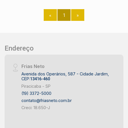
banheiros e espaço ideal para confraternizações
Lazer e diferenciais: ? Piscina ? Tanque para
«
1
»
pesca ? Área verde privilegiada ? Venda de
porteira fechada (exceto itens pessoais do
proprietário) Entre em contato para mais
informações e agende uma visita!
Endereço
Frias Neto
Avenida dos Operários, 587 - Cidade Jardim,
CEP:
13416-460
Piracicaba - SP
(19) 3372-5000
contato@friasneto.com.br
Creci: 18.650-J