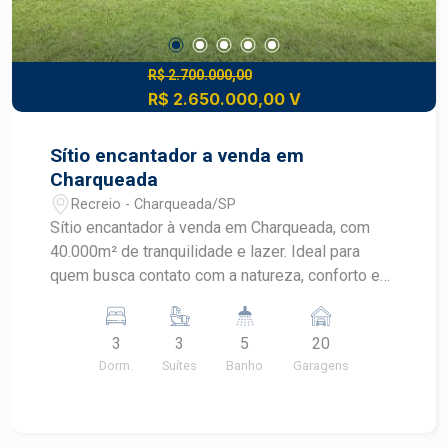
R$ 2.700.000,00
R$ 2.650.000,00 V
Sítio encantador a venda em
Charqueada
Recreio - Charqueada/SP
Sítio encantador à venda em Charqueada, com
40.000m² de tranquilidade e lazer. Ideal para
quem busca contato com a natureza, conforto e
muito espaço, o imóvel possui infraestrutura
completa para morar, aproveitar momentos de
3
3
5
20
lazer ou até realizar eventos. Estruturas
Dorm.
Suítes
Banho
Garagens
principais: ? Casa principal: 3 suítes, sala de
jantar e banheiro ? Casa de caseiro: 2 quartos,
sala, cozinha e banheiro ? Área gourmet
completa: salão para até 100 pessoas, 2