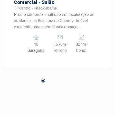
Comercial - Salão
Centro - Piracicaba/SP
Prédio comercial multiuso em localização de
destaque, na Rua Luiz de Queiroz. Imóvel
excelente para quem busca espaço,
proximidade com comércios e serviços, e
projeto arquitetônico arrojado, feito em concreto
40
1.670m²
824m²
aparente. - 1.669m² de terreno; - 3.159m² de
Garagens
Terreno
Const.
área construída; - Amplas vidraças; - Divisão em
4 pavimentos sendo subsolo, térreo e 2 andares
acima; - 40 vagas de garagem e 10 vagas de
recuo; - Recepção, estação de trabalho e
espaço gourmet no térreo. Agende sua visita!