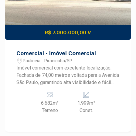
R$ 7.000.000,00 V
Comercial - Imóvel Comercial
Pauliceia - Piracicaba/SP
Imóvel comercial com excelente localização.
Fachada de 74,00 metros voltada para a Avenida
São Paulo, garantindo alta visibilidade e fácil
acesso Área total do terreno: 6.681,70 m² Área
construída: 1.998,85 m² Sendo: Galpão principal:
6.682m²
1.999m²
1.440,00m² (medindo 20x73 metros) Prédio
Terreno
Const.
administrativo: 400,00m² Imóvel plano,
facilitando manobras e futuras ampliações
Fachada de 74 metros voltada para a Avenida
São Paulo, garantindo alta visibilidade e fácil