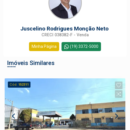
Juscelino Rodrigues Monção Neto
CRECI 038382-F - Venda
Minha Página
(19) 3372-5000
Imóveis Similares
Cód.
152311