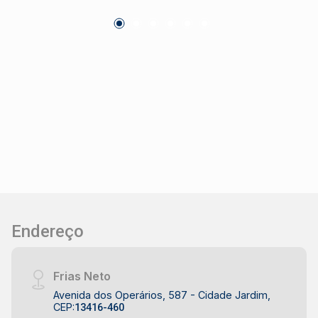
acesso Ideal para indústrias, centros logísticos,
transportadoras ou empresas que buscam uma
localização estratégica com estrutura pronta
para operação.
Endereço
Frias Neto
Avenida dos Operários, 587 - Cidade Jardim,
CEP:
13416-460