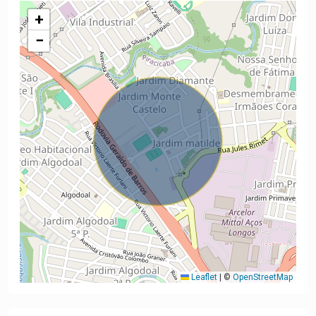
+
−
Leaflet
|
©
OpenStreetMap