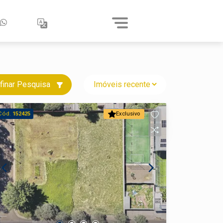
finar Pesquisa
Cód.
152425
Exclusivo