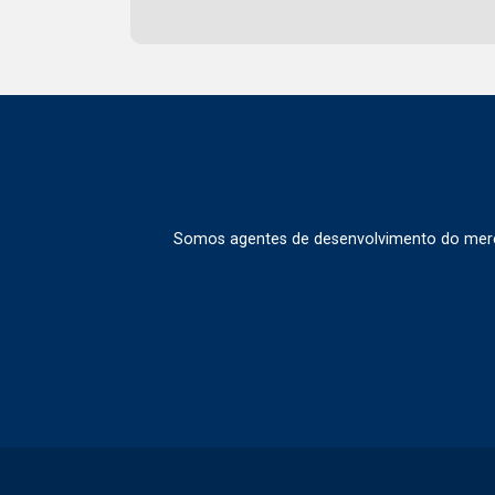
de acesso e extensão territorial Esta
área em Piracicaba reúne três lotes
juntos e 8.187 m² de terreno,
oferecendo flexibilidade para
diferentes projetos. Frias Neto
Consultoria de Imóveis, mais de 37
anos no mercado imobiliário de
Piracicaba. Agende sua visita
Somos agentes de desenvolvimento do merca