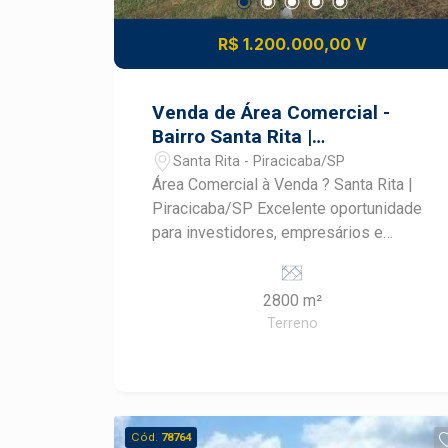
R$ 1.200.000,00 V
Venda de Área Comercial -
Bairro Santa Rita |
Piracicaba/SP
Santa Rita - Piracicaba/SP
Área Comercial à Venda ? Santa Rita |
Piracicaba/SP Excelente oportunidade
para investidores, empresários e
incorporadores que buscam uma área
estratégica para desenvolvimento
2800 m²
comercial em uma das regiões de
Terreno
maior crescimento de Piracicaba.
Características do imóvel: - Área total
de 2.800,00 m² - 35 metros de frente -
35 metros de fundo - 80 metros nas
laterais - Topografia plana, ideal para
Cód.
78764