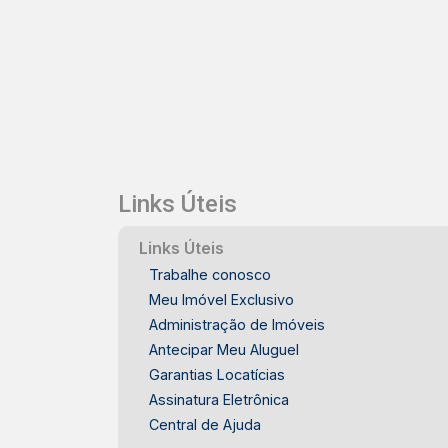
Ampla área para desenvolvimento de
projeto LOCALIZAÇÃO E ACESSO -
Localizado em Piracicaba - Um dos
lotes possui esquina com a Avenida
Alexandre Guimarães dos Santos -
Acesso pela avenida e possibilidade
de utilização conjunta dos lotes - Área
com potencial para diferentes projetos
residenciais ou comerciais -
Links Úteis
Localização adequada para
empreendimentos que necessitam de
Links Úteis
grande extensão IDEAL PARA -
Trabalhe conosco
Empresas que buscam uma área ampla
Meu Imóvel Exclusivo
em Piracicaba - Projetos comerciais de
Administração de Imóveis
maior porte - Investidores
Antecipar Meu Aluguel
interessados em desenvolvimento
Garantias Locatícias
imobiliário - Empreendimentos
Assinatura Eletrônica
residenciais com grande área
Central de Ajuda
disponível - Negócios que necessitam