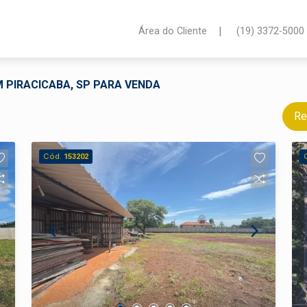
|
Área do Cliente
(19) 3372-5000
M PIRACICABA, SP PARA VENDA
Re
Cód.
153202