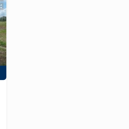
local. Características do Imóvel: -
Localização: Bairro Santa Rita, uma
região em expansão e com grande
potencial de valorização. - Área Total:
6.400,00 m², proporcionando amplo
espaço para diversas possibilidades
de uso. - Zonificação: Ideal para
comércio, serviços e outros
empreendimentos. - Acessibilidade:
Fácil acesso às principais vias da
cidade, garantindo visibilidade e fluxo
de clientes. Diferenciais: - Região em
crescimento, com aumento de
residências e comércios nas
proximidades. - Potencial para
desenvolvimento de shopping centers,
lojas, restaurantes, ou qualquer outro
tipo de negócio. - Documentação em
ordem, facilitando o processo de