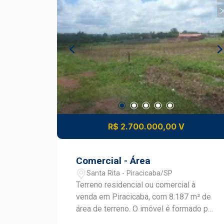
diversos tipos de empreendimentos -
Terreno com excelente aproveitamento
construtivo Diferenciais: - Localização
privilegiada no bairro Santa Rita - Fácil
acesso às principais vias da cidade -
Região em constante desenvolvimento
e valorização - Excelente visibilidade
para atividades comerciais -
Infraestrutura urbana consolidada nas
proximidades Ideal para: - Galpões e
centros logísticos - Centros comerciais
R$ 2.700.000,00 V
- Lojas e showrooms - Empresas de
prestação de serviços - Condomínios
comerciais - Investimento imobiliário
Comercial - Área
de médio e longo prazo - Investimento
Santa Rita - Piracicaba/SP
com grande potencial de retorno Uma
Terreno residencial ou comercial à
área versátil e estrategicamente
venda em Piracicaba, com 8.187 m² de
localizada, oferecendo inúmeras
área de terreno. O imóvel é formado por
possibilidades para implantação de
três lotes juntos, incluindo um lote de