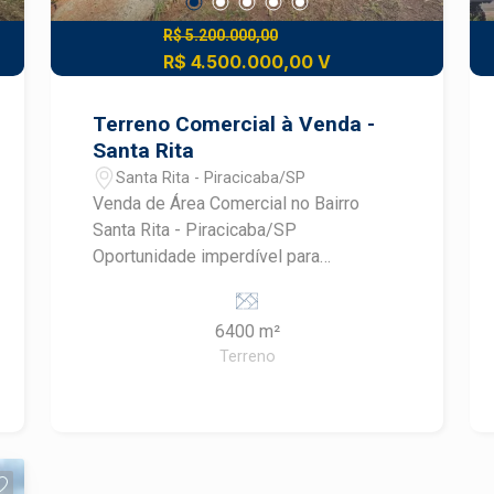
R$ 5.200.000,00
R$ 4.500.000,00 V
Terreno Comercial à Venda -
Santa Rita
Santa Rita - Piracicaba/SP
Venda de Área Comercial no Bairro
Santa Rita - Piracicaba/SP
Oportunidade imperdível para
investidores e empresários!
Apresentamos uma ampla área
6400 m²
comercial disponível para venda no
Terreno
bairro Santa Rita, em Piracicaba/SP.
Este terreno possui uma área total de
6.400,00 m², ideal para a construção de
empreendimentos que atendam às
crescentes demandas do mercado