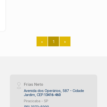
compra. Investimento: Este é o
momento certo para adquirir um imóvel
que pode gerar retorno significativo no
futuro. A área é uma excelente
oportunidade para quem busca expandir
seus negócios ou investir em um novo
empreendimento. Agende sua visita e
«
1
»
venha conhecer essa excelente
oportunidade! Para mais informações,
entre em contato conosco e descubra
tudo que essa área comercial pode
oferecer para o seu futuro. Não perca a
chance de garantir um espaço
estratégico na cidade de Piracicaba!
Frias Neto
Avenida dos Operários, 587 - Cidade
Jardim, CEP:
13416-460
Piracicaba - SP
(19) 3372-5000