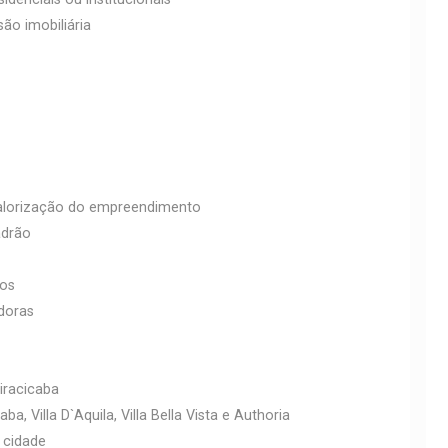
ão imobiliária
a valorização do empreendimento
adrão
tos
adoras
iracicaba
a, Villa D`Aquila, Villa Bella Vista e Authoria
a cidade