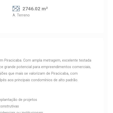
2746.02 m²
A. Terreno
 em Piracicaba. Com ampla metragem, excelente testada
rece grande potencial para empreendimentos comerciais,
egiões que mais se valorizam de Piracicaba, com
pês aos principais condomínios de alto padrão.
mplantação de projetos
construtivas
idenciais ou institucionais