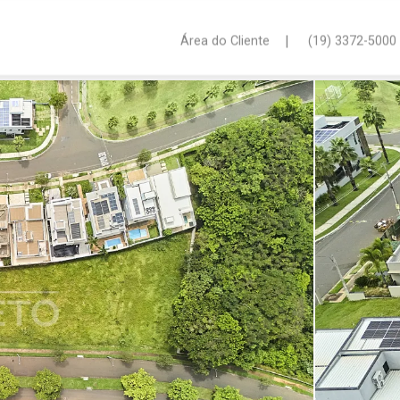
|
Área do Cliente
(19) 3372-5000