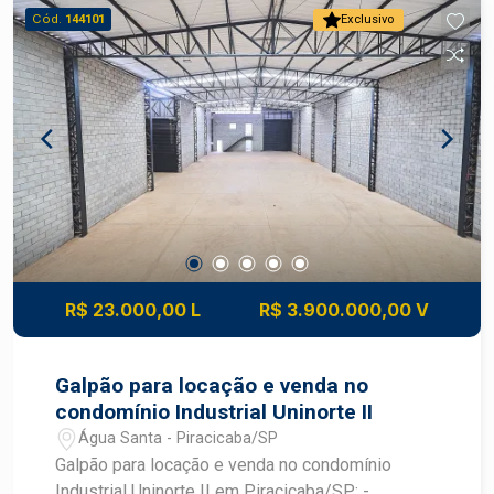
salas, banheiro e copa; - Vestiário; - 5 vagas de
Cód.
144101
Exclusivo
recuo. Agende a sua visita.
R$ 23.000,00 L
R$ 3.900.000,00 V
Galpão para locação e venda no
condomínio Industrial Uninorte II
Água Santa - Piracicaba/SP
Galpão para locação e venda no condomínio
Industrial Uninorte II em Piracicaba/SP: -