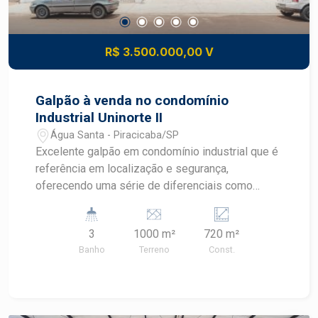
R$ 3.500.000,00 V
Galpão à venda no condomínio
Industrial Uninorte II
Água Santa - Piracicaba/SP
Excelente galpão em condomínio industrial que é
referência em localização e segurança,
oferecendo uma série de diferenciais como
portaria 24h e monitoramento por câmeras.
Imóvel com fácil acesso às principais rodovias, e
3
1000 m²
720 m²
perfeito para empresas que buscam um espaço
Banho
Terreno
Const.
amplo e bem localizado. - 1.000m² de terreno; -
720m² de área construída; - 20m de frente; -
Galpão novo; - Piso industrial; - Pé direito de 9m;
- Portão principal com 5m; - Escritório com 7