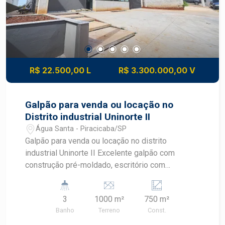
R$ 22.500,00 L
R$ 3.300.000,00 V
Galpão para venda ou locação no
Distrito industrial Uninorte II
Água Santa - Piracicaba/SP
Galpão para venda ou locação no distrito
industrial Uninorte II Excelente galpão com
construção pré-moldado, escritório com
mezanino, piso alta resistência, portão
automatizado, preparação para ponte ate 05
3
1000 m²
750 m²
toneladas, 8 metros de pé direito, recuo para
Banho
Terreno
Const.
veículos, ótima localização para manobra de