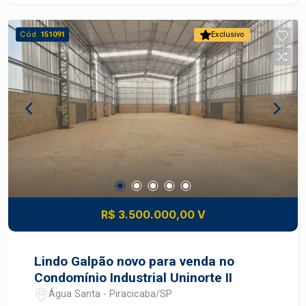
carros Condomínio com: - Portaria 24 horas -
Monitoramento por câmeras Agende a sua visita
Cód.
151091
Exclusivo
com um corretor especialista!
R$ 3.500.000,00 V
Lindo Galpão novo para venda no
Condomínio Industrial Uninorte II
Água Santa - Piracicaba/SP