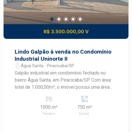
logísticos e centros de distribuição. Ambiente
seguro e estruturado, pronto para suportar alto
desempenho empresarial. Construa seu futuro
com quem é agente de desenvolvimento do
R$ 3.500.000,00 V
mercado imobiliário de Piracicaba. Agende sua
visita.
Lindo Galpão à venda no Condomínio
Industrial Uninorte II
Água Santa - Piracicaba/SP
Galpão industrial em condomínio fechado no
bairro Água Santa, em Piracicaba/SP. Com área
total de 1.000,00m², o imóvel possui uma área
construída de 750,00m², ideal para empresas que
buscam um espaço amplo e bem localizado. -
1000 m²
750 m²
Piso industrial - Pé-direito alto com 9 metros -
Terreno
Const.
Portão principal com 5 metros - Recepção -
Escritório com salas - Copa - Banheiros -
Vestiário - Recuo de estacionamento para 5