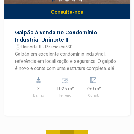
Consulte-nos
Galpão à venda no Condomínio
Industrial Uninorte II
Uninorte II - Piracicaba/SP
Galpão em excelente condomínio industrial,
referência em localização e segurança. O galpão
é novo e conta com uma estrutura completa, além
disso, o condomínio oferece uma série de
benefícios, como portaria 24 horas,
3
1025 m²
750 m²
monitoramento por câmeras. - 1.000m² de
Banho
Terreno
Const.
terreno; - 720m² de área construída; - Pé direito
alto de 9m; - Portão principal com 5 m; -
Escritório com 7 salas; - Copa; - Banheiros; -
Vestiário; - Vaga de recuo para 5 carros. Agende
sua visita.