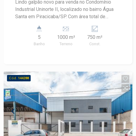
Lindo galpão novo para venda no Condomínio
Industrial Uninorte II, localizado no bairro Água
Santa em Piracicaba/SP. Com área total de
1.000m² e 750m² de área construída, é a opção
ideal para empresas que buscam espaço amplo,
5
1000 m²
750 m²
seguro e bem estruturado. Características do
Banho
Terreno
Const.
galpão: ? Piso industrial de alta resistência ? Pé-
direito de 9 metros ? Portão principal de 5
metros ? Recepção ? Escritório com salas ? Copa
? Banheiros ? Vestiário ? Recuo de
estacionamento para 5 carros Infraestrutura do
Cód.
144288
condomínio: ? Portaria 24 horas ? Monitoramento
por câmeras