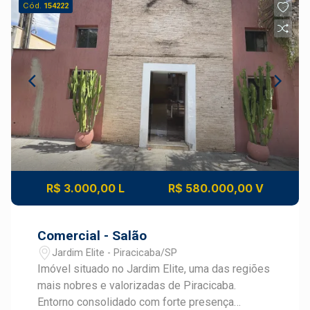
Cód.
154222
R$ 3.000,00 L
R$ 580.000,00 V
Comercial - Salão
Jardim Elite - Piracicaba/SP
Imóvel situado no Jardim Elite, uma das regiões
mais nobres e valorizadas de Piracicaba.
Entorno consolidado com forte presença