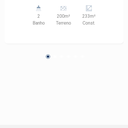
comercial e residencial de alto padrão. Cercado
por clínicas, restaurantes, lojas e serviços. - 120
2
200m²
233m²
m² de área útil - Salão principal com vão livre
Banho
Terreno
Const.
amplo - 3 salas privativas para
atendimento/escritório - 2 banheiros - 1 vaga de
garagem AGENDE SUA VISITA E CONHEÇA O
POTENCIAL DESTE PONTO.