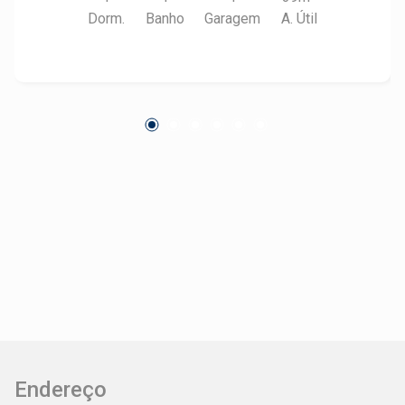
proporcionando mais conforto e versatilidade
Dorm.
Banho
Garagem
A. Útil
para diferentes tipos de atividades
profissionais. Localizada no Centro Comercial
do Terras de Piracicaba, o imóvel oferece fácil
acesso, ótima visibilidade e conveniências ao
redor ideal para lojas e serviços em geral.
Endereço