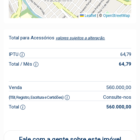
Leaflet
|
©
OpenStreetMap
Total para Acessórios
valores sujeitos a alteração.
IPTU
64,79
Total / Mês
64,79
560.000,00
Venda
Consulte-nos
(ITBI, Registro, Escritura e Certidões)
Total
560.000,00
Fale com a gente sobre este imóvel