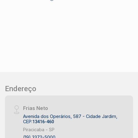
(possibilidade de construção de acordo com
seu projeto) - Área Útil: 0,00m² (total
flexibilidade para desenvolvimento)
Localização: Situado em um dos bairros em
crescimento da cidade, o Jardim Nova Iguaçú
oferece fácil acesso às principais vias de
transporte e está próximo a diversos
comércios, serviços e infraestrutura urbana,
tornando-se um ponto estratégico para qualquer
tipo de negócio. Vantagens: - Grande potencial
para valorização imobiliária - Ideal para
construção de empreendimentos comerciais,
Endereço
como lojas, escritórios, ou até mesmo um centro
de serviços - Região com alta demanda por
serviços e comércio Documentação: Toda a
Frias Neto
documentação está regularizada, facilitando o
Avenida dos Operários, 587 - Cidade Jardim,
processo de compra e garantindo segurança e
CEP:
13416-460
tranquilidade para o comprador. Valor e
Piracicaba - SP
Condições: Para mais informações sobre o
(19) 3372-5000