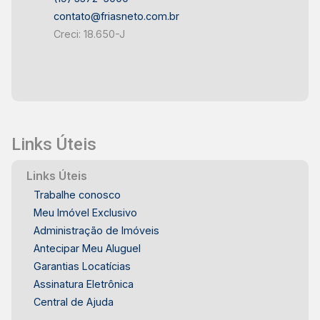
valor e condições de pagamento, entre em
contato@friasneto.com.br
contato conosco. Estamos disponíveis para
Creci: 18.650-J
esclarecer qualquer dúvida e agendar uma visita
ao local. Não perca essa chance de investir em
um imóvel com grande potencial! Entre em
contato: [Seu Nome ou Nome da Imobiliária]
[Telefone] [E-mail] [Website ou Redes Sociais,
se aplicável] Aproveite essa oportunidade e
Links Úteis
comece a planejar seu futuro no Jardim Nova
Iguaçú!
Links Úteis
Trabalhe conosco
Meu Imóvel Exclusivo
Administração de Imóveis
Antecipar Meu Aluguel
Garantias Locatícias
Assinatura Eletrônica
Central de Ajuda