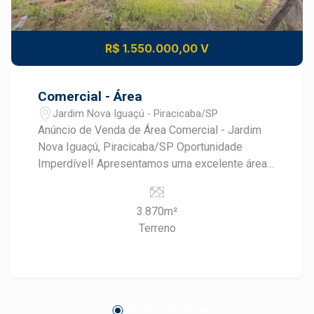
R$ 1.550.000,00 V
Comercial - Área
Jardim Nova Iguaçú - Piracicaba/SP
Anúncio de Venda de Área Comercial - Jardim
Nova Iguaçú, Piracicaba/SP Oportunidade
Imperdível! Apresentamos uma excelente área
comercial à venda no bairro Jardim Nova Iguaçú,
uma localização estratégica em Piracicaba/SP.
3.870m²
Este imóvel possui um vasto terreno de
Terreno
3.870,00m², perfeito para investidores e
empreendedores que buscam expandir seus
negócios em uma região promissora.
Características do Imóvel: - Área Total do
Terreno: 3.870,00m² - Área Construída: 0,00m²