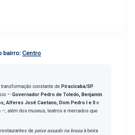
 bairro:
Centro
 a transformação constante de
Piracicaba/SP
.
rcio —
Governador Pedro de Toledo, Benjamin
s, Alferes José Caetano, Dom Pedro I e II
e
a
—, além dos museus, teatros e mercados que
 restaurantes de
peixe assado na brasa
à beira