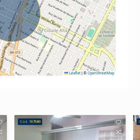
Leaflet
|
©
OpenStreetMap
Cód.
157580