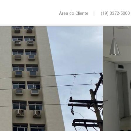
|
Área do Cliente
(19) 3372-5000