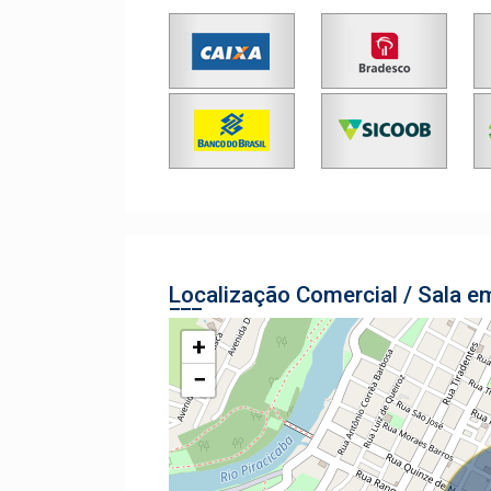
Localização Comercial / Sala e
+
−