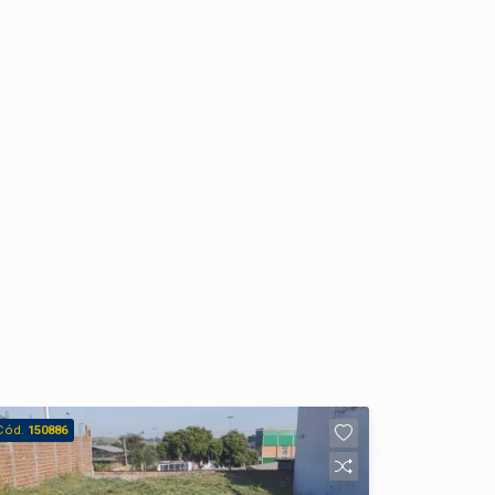
Cód.
150886