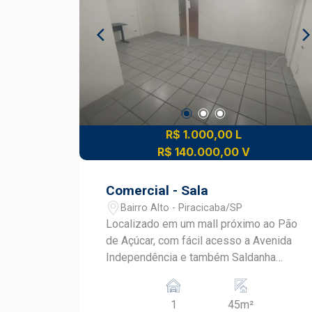
R$ 1.000,00 L
R$ 140.000,00 V
Comercial - Sala
Bairro Alto - Piracicaba/SP
Localizado em um mall próximo ao Pão
de Açúcar, com fácil acesso a Avenida
Independência e também Saldanha
Marinho, esta sala está rodeada de
grandes comércios e serviços, além de
1
45m²
ficar próximo a renomados prédios