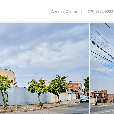
|
Área do Cliente
(19) 3372-5000