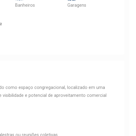
Banheiros
Garagens
²
zado como espaço congregacional, localizado em uma
e visibilidade e potencial de aproveitamento comercial
alestras ou reuniões coletivas