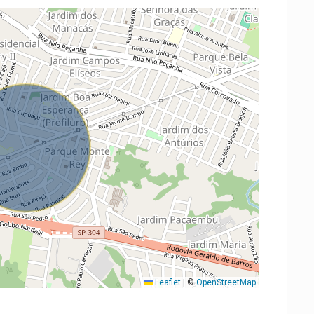
Leaflet
|
©
OpenStreetMap