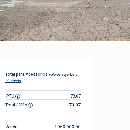
Total para Acessórios
valores sujeitos a
alteração.
IPTU
73,07
Total / Mês
73,07
1.050.000,00
Venda