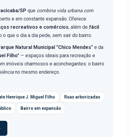
racicaba/SP
que
combina vida urbana com
aberto e em constante expansão. Oferece
aços recreativos e comércios
, além de
fácil
 o que o dia a dia pede, sem sair do bairro.
arque Natural Municipal "Chico Mendes"
e da
el Filho"
— espaços ideais para recreação e
com imóveis charmosos e aconchegantes: o bairro
niência
no mesmo endereço.
ate Henrique J. Miguel Filho
Ruas arborizadas
úblico
Bairro em expansão
›