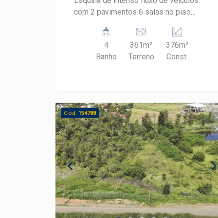
Esquina de intenso fluxo de veículos
com 2 pavimentos 6 salas no piso
inferior 3 banheiros, mais 1 para PNE 1
recepção em blindex e mais uma anexa
4
361m²
376m²
Piso superior mais 6 salas 1 copa e
Banho
Terreno
Const.
cozinha. Telhado totalmente novo.
Excelente para clinica e escola.
Cód.
154788