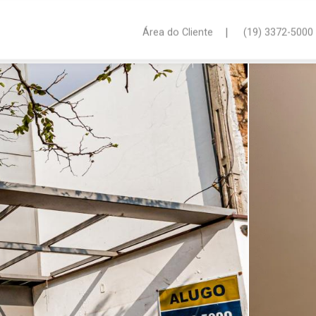
|
Área do Cliente
(19) 3372-5000