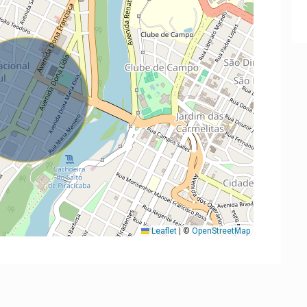
Leaflet
|
©
OpenStreetMap