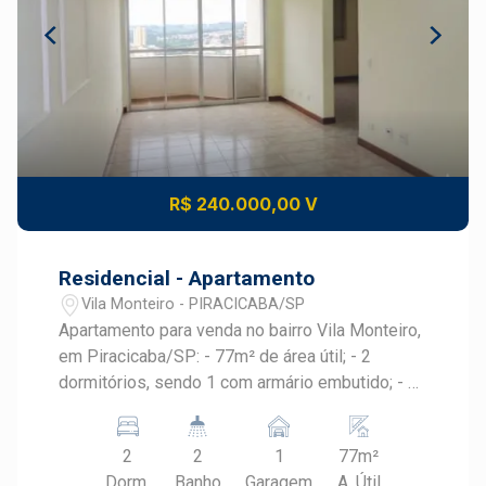
R$ 240.000,00 V
Residencial - Apartamento
Vila Monteiro - PIRACICABA/SP
Apartamento para venda no bairro Vila Monteiro,
em Piracicaba/SP: - 77m² de área útil; - 2
dormitórios, sendo 1 com armário embutido; - 2
banheiros: social com gabinete e de serviço; -
Sala 2 ambientes, com sanca de gesso e
2
2
1
77m²
sacada; - Cozinha com armário; - 1 vaga coberta.
Dorm.
Banho
Garagem
A. Útil