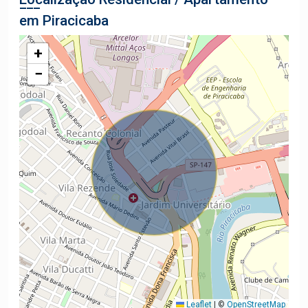
em Piracicaba
+
−
Leaflet
|
©
OpenStreetMap