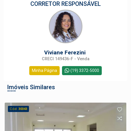
CORRETOR RESPONSÁVEL
Viviane Ferezini
CRECI 149436-F - Venda
Minha Página
(19) 3372-5000
Imóveis Similares
Cód.
30343