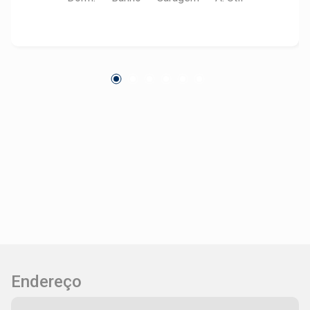
Estuda permuta de imóvel ou carro de menor
valor, como parte de pagamento.
Endereço