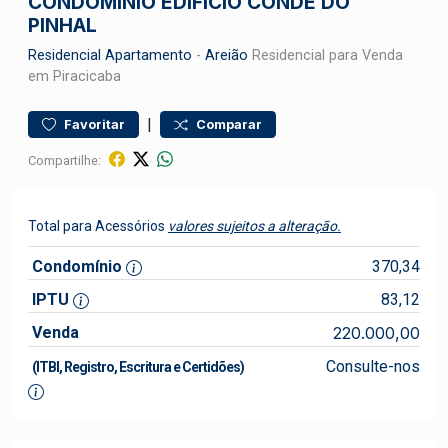
CONDOMÍNIO EDIFÍCIO CONDE DO
PINHAL
Residencial
Apartamento
-
Areião
Residencial para Venda
em Piracicaba
|
Favoritar
Comparar
Compartilhe:
Total para Acessórios
valores sujeitos a alteração.
Condomínio
370,34
IPTU
83,12
Venda
220.000,00
Consulte-nos
(ITBI, Registro, Escritura e Certidões)