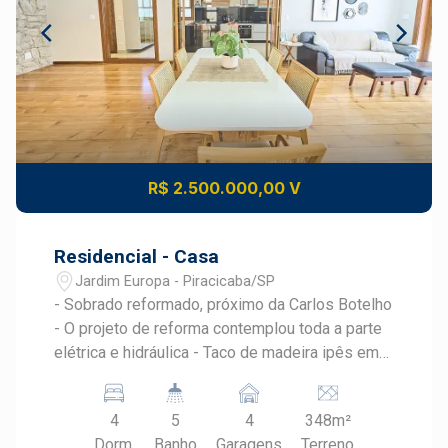
R$ 2.500.000,00 V
Residencial - Casa
Jardim Europa - Piracicaba/SP
- Sobrado reformado, próximo da Carlos Botelho
- O projeto de reforma contemplou toda a parte
elétrica e hidráulica - Taco de madeira ipês em
toda parte íntima da casa - 04 dormitórios,
sendo 2 suítes - Cozinha totalmente repaginada,
4
5
4
348m²
com armários personalizados e bancada em
Dorm.
Banho
Garagens
Terreno