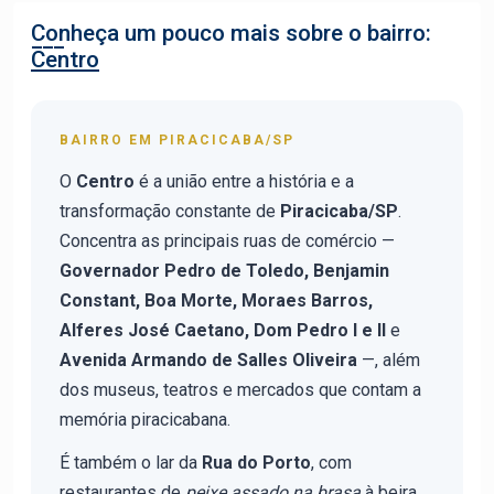
Conheça um pouco mais sobre o bairro:
Centro
BAIRRO EM PIRACICABA/SP
O
Centro
é a união entre a história e a
transformação constante de
Piracicaba/SP
.
Concentra as principais ruas de comércio —
Governador Pedro de Toledo, Benjamin
Constant, Boa Morte, Moraes Barros,
Alferes José Caetano, Dom Pedro I e II
e
Avenida Armando de Salles Oliveira
—, além
dos museus, teatros e mercados que contam a
memória piracicabana.
É também o lar da
Rua do Porto
, com
restaurantes de
peixe assado na brasa
à beira