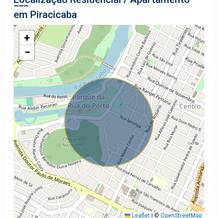
em Piracicaba
+
−
Leaflet
|
©
OpenStreetMap