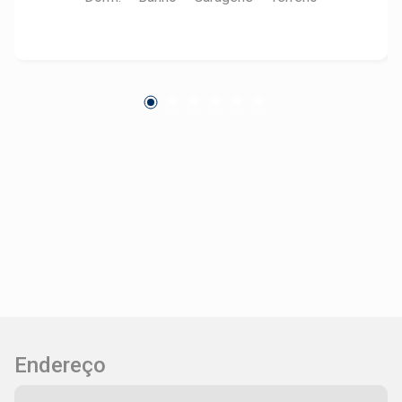
granito preto - Salas amplas para até 3
ambientes - Área gourmet nova, com parrilheira,
forno de pizza e piscina climatizada - 04 vagas
para veículos
Endereço