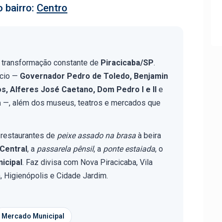
 bairro:
Centro
 a transformação constante de
Piracicaba/SP
.
rcio —
Governador Pedro de Toledo, Benjamin
s, Alferes José Caetano, Dom Pedro I e II
e
a
—, além dos museus, teatros e mercados que
 restaurantes de
peixe assado na brasa
à beira
Central
, a
passarela pênsil
, a
ponte estaiada
, o
icipal
. Faz divisa com Nova Piracicaba, Vila
á, Higienópolis e Cidade Jardim.
Mercado Municipal