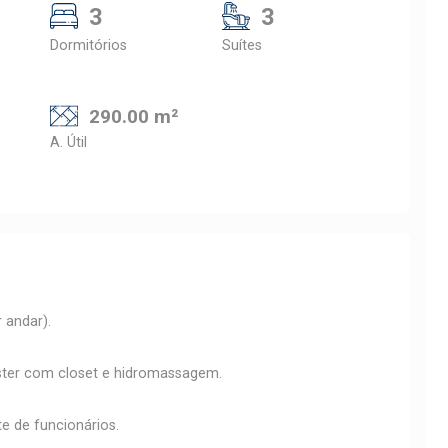
3
3
Dormitórios
Suítes
290.00 m²
A. Útil
 andar).
ster com closet e hidromassagem.
e de funcionários.