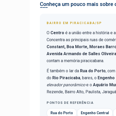
Conheça um pouco mais sobre o
BAIRRO EM PIRACICABA/SP
O
Centro
é a união entre a história e
Concentra as principais ruas de comé
Constant, Boa Morte, Moraes Barro
Avenida Armando de Salles Oliveir
contam a memória piracicabana.
É também o lar da
Rua do Porto
, com
do
Rio Piracicaba
, bares, o
Engenho 
elevador panorâmico
e o
Aquário Mun
Rezende, Bairro Alto, Paulista, Jaragu
PONTOS DE REFERÊNCIA
Rua do Porto
Engenho Central