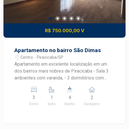
R$ 750.000,00 V
Apartamento no bairro São Dimas
Centro - Piracicaba/SP
Apartamento em excelente localização em um
dos bairros mais nobres de Piracicaba - Sala 3
ambientes com varanda, - 3 dormitórios com
armário, sendo 2 suítes com sacada, - Banheiro
social, - Escritório, - Cozinha - Lavanderia com
3
1
4
2
armários - Quarto de empregada ou deposito. -
Dorm.
Suite
Banho
Garagens
Hall com armários, - 2 vagas de garagem
paralelas.