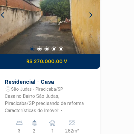
R$ 270.000,00 V
Residencial - Casa
São Judas - Piracicaba/SP
Casa no Bairro São Judas,
Piracicaba/SP precisando de reforma
Características do Imóvel: -
Dormitórios: 3 precisando de grande
reforma - Área Construída: 133,60 m², -
3
2
1
282m²
Área do Terreno: 282,40 m², permitindo