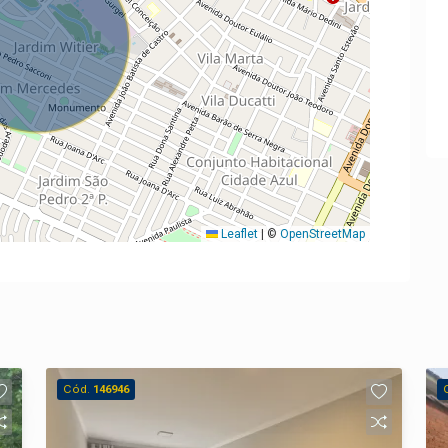
Leaflet
|
©
OpenStreetMap
Cód.
146946