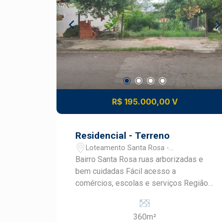
R$ 195.000,00 V
Residencial - Terreno
Loteamento Santa Rosa -
Piracicaba/SP
Bairro Santa Rosa ruas arborizadas e
bem cuidadas Fácil acesso a
comércios, escolas e serviços Região
com excelente qualidade de vida e
contato com áreas verdes Área total de
360m²
360 m² Dimensões: 12 x 30 metros