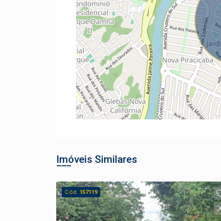
Imóveis Similares
Cód.
157119