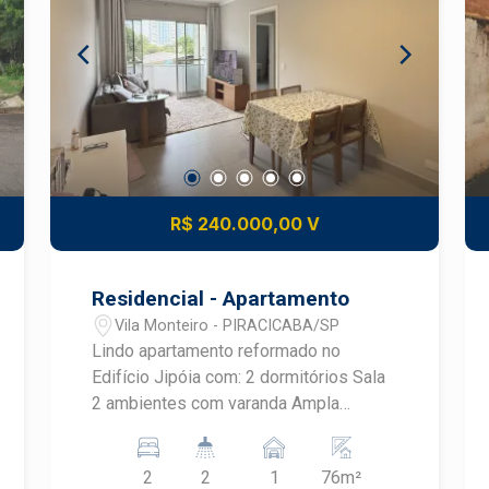
R$ 240.000,00 V
Residencial - Apartamento
Vila Monteiro - PIRACICABA/SP
Lindo apartamento reformado no
Edifício Jipóia com: 2 dormitórios Sala
2 ambientes com varanda Ampla
cozinha Área de serviço lavanderia com
banheiro.
2
2
1
76m²