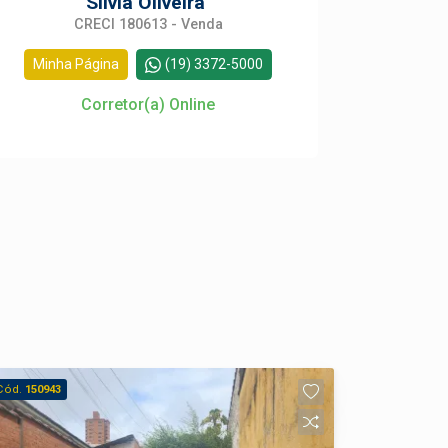
Silvia Oliveira
CRECI 180613 - Venda
Minha Página
(19) 3372-5000
Corretor(a) Online
Cód.
150943