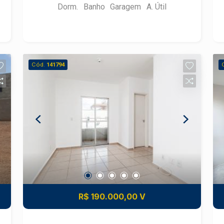
Dorm.
Banho
Garagem
A. Útil
Cód.
141794
R$ 190.000,00 V