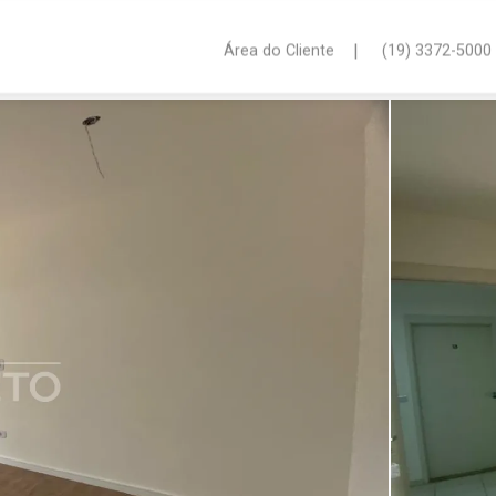
|
Área do Cliente
(19) 3372-5000