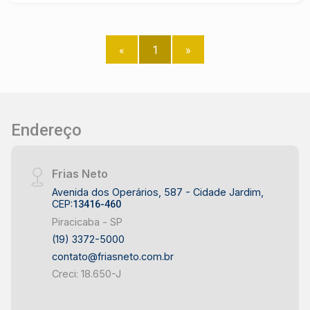
«
1
»
Endereço
Frias Neto
Avenida dos Operários, 587 - Cidade Jardim,
CEP:
13416-460
Piracicaba - SP
(19) 3372-5000
contato@friasneto.com.br
Creci: 18.650-J