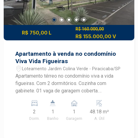
R$ 160.000,00
R$ 750,00 L
R$ 155.000,00 V
Apartamento à venda no condomínio
Viva Vida Figueiras
Loteamento Jardim Colina Verde - Piracicaba/SP
Apartamento térreo no condomínio viva a vida
figueiras. Com 2 dormitórios. Cozinha com
gabinete. 01 vaga de garagem coberta.
Condomínio tranquilo com salão de festa, play
ground, campo, mercadinho.
2
1
1
48.18 m²
Dorm.
Banho
Garagem
A. Útil