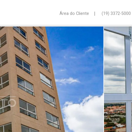
|
Área do Cliente
(19) 3372-5000