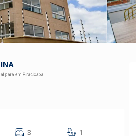
RINA
al para em Piracicaba
3
1