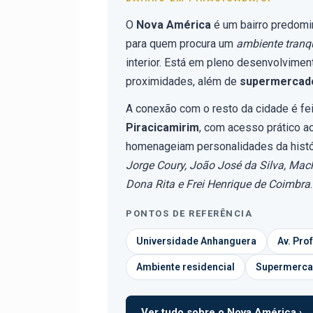
O
Nova América
é um bairro predomi
para quem procura um
ambiente tranq
interior. Está em pleno desenvolvime
proximidades, além de
supermercado
A conexão com o resto da cidade é fe
Piracicamirim
, com acesso prático ao
homenageiam personalidades da histó
Jorge Coury, João José da Silva, Mac
Dona Rita e Frei Henrique de Coimbra
.
PONTOS DE REFERÊNCIA
Universidade Anhanguera
Av. Pro
Ambiente residencial
Supermerca
Ver tudo sobre o Nova América ›