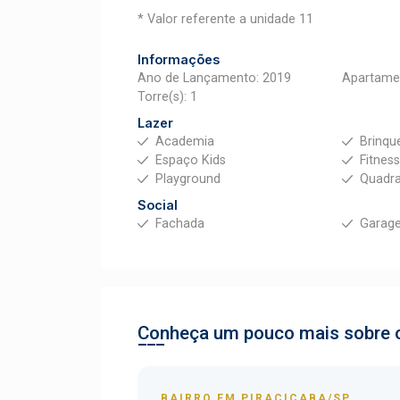
* Valor referente a unidade 11
Informações
Ano de Lançamento: 2019
Apartamen
Torre(s): 1
Lazer
Academia
Brinqu
Espaço Kids
Fitnes
Playground
Quadra
Social
Fachada
Garag
Conheça um pouco mais sobre o
BAIRRO EM PIRACICABA/SP