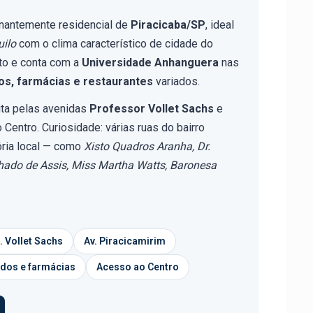
nantemente residencial de
Piracicaba/SP
, ideal
uilo
com o clima característico de cidade do
nto e conta com a
Universidade Anhanguera
nas
s, farmácias e restaurantes
variados.
ita pelas avenidas
Professor Vollet Sachs
e
 Centro. Curiosidade: várias ruas do bairro
ria local — como
Xisto Quadros Aranha, Dr.
hado de Assis, Miss Martha Watts, Baronesa
f. Vollet Sachs
Av. Piracicamirim
dos e farmácias
Acesso ao Centro