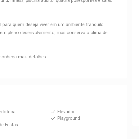
nd, fitness, piscina adulto, quadra poliesportiva e salão
al para quem deseja viver em um ambiente tranquilo.
á em pleno desenvolvimento, mas conserva o clima de
conheça mais detalhes.
edoteca
Elevador
a
Playground
de Festas