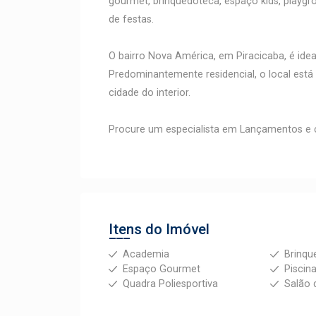
gourmet, brinquedoteca, espaço kids, playgrou
de festas.
O bairro Nova América, em Piracicaba, é ide
Predominantemente residencial, o local est
cidade do interior.
Procure um especialista em Lançamentos e 
Itens do Imóvel
Academia
Brinqu
Espaço Gourmet
Piscin
Quadra Poliesportiva
Salão 