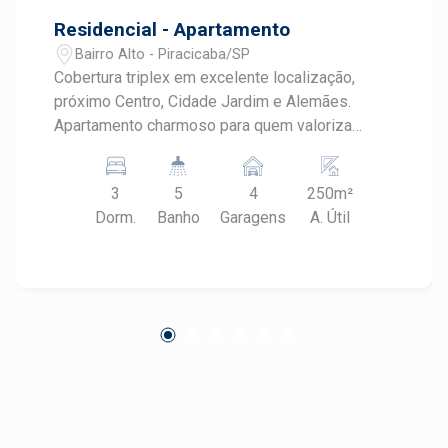
Residencial - Apartamento
Bairro Alto - Piracicaba/SP
Cobertura triplex em excelente localização,
próximo Centro, Cidade Jardim e Alemães.
Apartamento charmoso para quem valoriza
conforto e sofisticação sem abrir mão da
praticidade. A área e o fato de ser triplex tornam
3
5
4
250m²
este um imóvel exclusivo na cidade. - 249,87 m²
Dorm.
Banho
Garagens
A. Útil
de área útil; - 3 dormitórios sendo 1 suíte, todos
com armários embutidos e ar condicionado; -
Banheiros com gabinetes e box em vidro
temperado; - Escritório com armário planejado e
ar condicionado; - Sala 2 ambientes; - 2
cozinhas planejadas - Sala de jantar; - Sala de
TV; - Piscina; - 4 vagas de garagem paralelas; -
Fino acabamento: com projeto de iluminação
diferenciado e gesso. Observação: Proprietário
aceita financiamento e FGTS, além de estudar