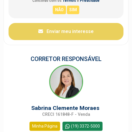
Concordo com os
Termos
e
Privacidade
Enviar meu interesse
CORRETOR RESPONSÁVEL
Sabrina Clemente Moraes
CRECI 161848-F - Venda
Minha Página
(19) 3372-5000