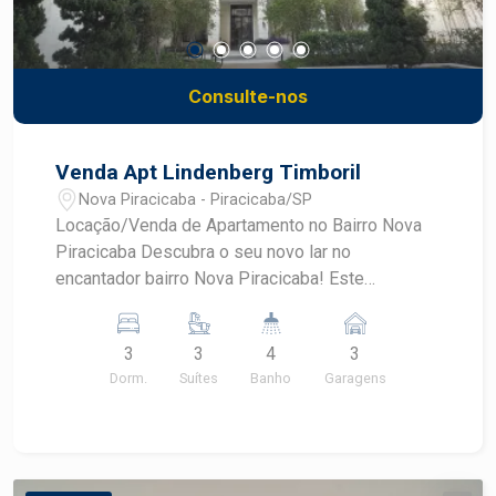
Consulte-nos
Venda Apt Lindenberg Timboril
Nova Piracicaba - Piracicaba/SP
Locação/Venda de Apartamento no Bairro Nova
Piracicaba Descubra o seu novo lar no
encantador bairro Nova Piracicaba! Este
espetacular apartamento de 213,00 m² de área
útil é a oportunidade perfeita para quem busca
3
3
4
3
conforto, espaço e qualidade de vida. 3 Suites:
Dorm.
Suítes
Banho
Garagens
Amplos e bem iluminados, completos com
armários. Ampla sala integrada a cozinha ilha com
armários e ar condicionado. Sacada com espaço
gourmet. Ampla lavanderia com banheiro. 3
Garagens, você terá espaço suficiente para