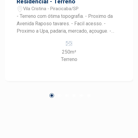
Residencial - Terreno
Vila Cristina - Piracicaba/SP
- Terreno com ótima topografia. - Proximo da
Avenida Raposo tavares. - Facil acesso. -
Proximo a Upa, padaria, mercado, açougue. -
Ótimo para comercio. Agende uma visita com
um Especialista Frias Neto.
250m²
Terreno