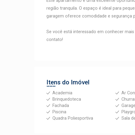
Este apartamento é uma excelente oportuni
região tranquila. O espaço é ideal para pequ
garagem oferece comodidade e segurança pa
Se você está interessado em conhecer mais 
contato!
Itens do Imóvel
Academia
Ar Con
Brinquedoteca
Churra
Fachada
Garag
Piscina
Playgr
Quadra Poliesportiva
Sala d