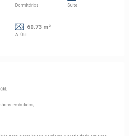
Dormitórios
Suite
60.73 m²
A. Útil
til:
mários embutidos;