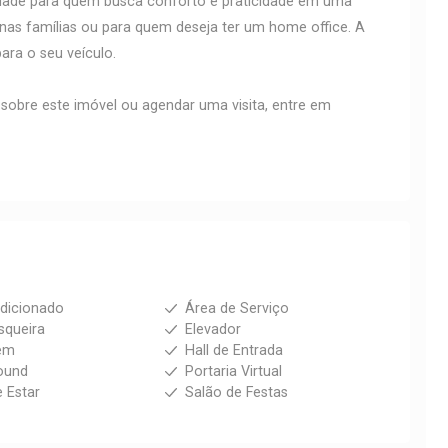
dade para quem busca conforto e praticidade em uma
enas famílias ou para quem deseja ter um home office. A
ra o seu veículo.
sobre este imóvel ou agendar uma visita, entre em
dicionado
Área de Serviço
squeira
Elevador
em
Hall de Entrada
ound
Portaria Virtual
e Estar
Salão de Festas