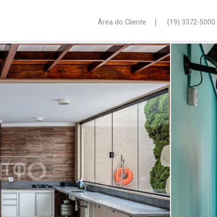
|
Área do Cliente
(19) 3372-5000