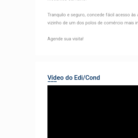
Tranquilo e seguro, concede fácil acesso às 
vizinho de um dos polos de comércio mais im
Agende sua visita!
Vídeo do Edi/Cond