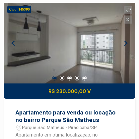
cooktop; - Lavanderia planejada; - 1 Banheiro com
Cód.
145390
gabinete, pedra em mármore e blindex; - 1 vaga
de garagem. O condomínio conta com playground,
quadra poliesportiva, academia e salão de festas.
Agende sua visita!
R$ 230.000,00 V
Apartamento para venda ou locação
no bairro Parque São Matheus
Parque São Matheus - Piracicaba/SP
Apartamento em ótima localização, no