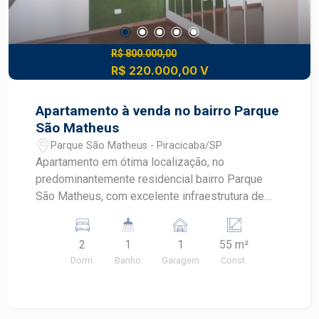
R$ 800.000,00
R$ 220.000,00 V
Apartamento à venda no bairro Parque
São Matheus
Parque São Matheus - Piracicaba/SP
Apartamento em ótima localização, no
predominantemente residencial bairro Parque
São Matheus, com excelente infraestrutura de
comércios e serviços. Esteja próximo a
supermercados como o Brasil Atacado, a Klabin,
2
1
1
55 m²
além de fácil acesso à Rodovia Geraldo de
Dorm.
Banho
Garagem
Const.
Barros. - 55m² de área útil; - Sala 2 ambientes
com sacada e espelho na parede; - Diferencial de
parede decorativa com jardim vertical artificial; -
Cozinha completa de armários, com forno e