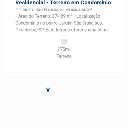
Residencial - Terreno em Condomínio
Jardim São Francisco - Piracicaba/SP
- Área do Terreno: 274,89 m² - Localização:
Condomínio no bairro Jardim São Francisco,
Piracicaba/SP Este terreno oferece uma ótima
oportunidade para quem deseja construir a casa
dos sonhos em um ambiente tranquilo e seguro.
275m²
O Jardim São Francisco é um bairro bastante
Terreno
procurado, conhecido por sua infraestrutura e
qualidade de vida. Para mais informações ou
agendar uma visita, entre em contato.