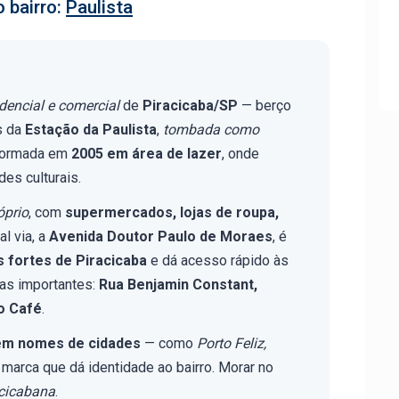
 bairro:
Paulista
idencial e comercial
de
Piracicaba/SP
— berço
s da
Estação da Paulista
,
tombada como
formada em
2005 em área de lazer
, onde
es culturais.
óprio
, com
supermercados, lojas de roupa,
al via, a
Avenida Doutor Paulo de Moraes
, é
 fortes de Piracicaba
e dá acesso rápido às
ias importantes:
Rua Benjamin Constant,
o Café
.
êm nomes de cidades
— como
Porto Feliz,
marca que dá identidade ao bairro. Morar no
acicabana
.