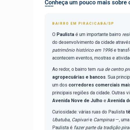
Conheça um pouco mais sobre o
BAIRRO EM PIRACICABA/SP
O
Paulista
é um importante bairro
res
do desenvolvimento da cidade atravé
patrimônio histórico em 1996
e trans
acontecem eventos, mostras e atividad
Ao redor, o bairro tem
rua de centro pr
agropecuárias e bancos
. Sua princip
um dos
corredores comerciais mais
principais regiões da cidade. Outras v
Avenida Nove de Julho
e
Avenida d
Curiosidade: várias ruas do Paulista
t
Ubatuba, Capivari
e
Campinas
—, uma 
Paulista é
fazer parte da tradição pir