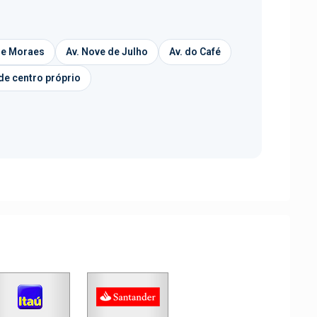
 de Moraes
Av. Nove de Julho
Av. do Café
de centro próprio