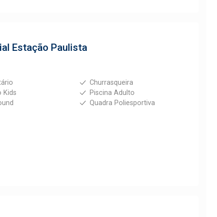
ial Estação Paulista
tário
Churrasqueira
 Kids
Piscina Adulto
ound
Quadra Poliesportiva