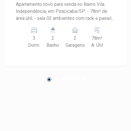
Apartamento novo para venda no Bairro Vila
Independência, em Piracicaba/SP: - 78m² de
área útil; - sala 02 ambientes com rack e painel
para tv; - cozinha com armário planejado; -
lavanderia com armário planejado; - 03
3
2
2
78m²
dormitórios todos com armário embutido, sendo
Dorm.
Banho
Garagens
A. Útil
01 suíte; - 02 banheiros com cuba: social e da
suíte; - Varanda gourmet com armário planejado;
- 2 Vagas de estacionamento tipo gaveta. Área
de lazer conta com espaço para academia, salão
de festa. Piscina na cobertura com vista incrível
para a cidade, perfeito para relaxar e socializar.
Localização: próximo a serviços, transporte
público, comércios e com fácil acesso a
principais vias da cidade.