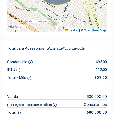
Leaflet
|
©
OpenStreetMap
Total para Acessórios
valores sujeitos a alteração.
Condomínio
695,00
IPTU
112,00
Total / Mês
807,00
600.000,00
Venda
Consulte-nos
(ITBI, Registro, Escritura e Certidões)
Total
600.000,00