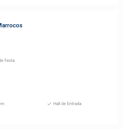
 Marrocos
1
de Festa
em
Hall de Entrada