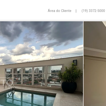
|
Área do Cliente
(19) 3372-5000