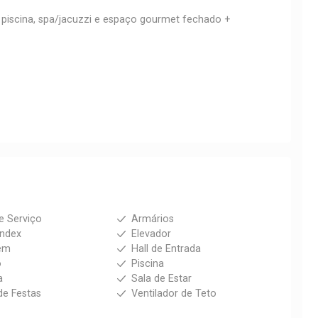
piscina, spa/jacuzzi e espaço gourmet fechado +
e Serviço
Armários
index
Elevador
em
Hall de Entrada
o
Piscina
a
Sala de Estar
de Festas
Ventilador de Teto