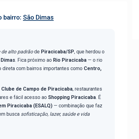
 bairro:
São Dimas
e de alto padrão
de
Piracicaba/SP
, que herdou o
o Dimas
. Fica próximo ao
Rio Piracicaba
— o rio
o direta com bairros importantes como
Centro,
o
Clube de Campo de Piracicaba
, restaurantes
res e fácil acesso ao
Shopping Piracicaba
. É
em Piracicaba (ESALQ)
— combinação que faz
uem busca
sofisticação, lazer, saúde e vida