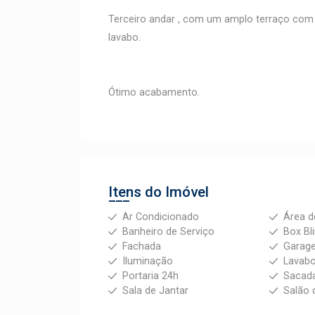
Terceiro andar , com um amplo terraço com 
lavabo.
Ótimo acabamento.
Itens do Imóvel
Ar Condicionado
Área d
Banheiro de Serviço
Box Bl
Fachada
Garag
Iluminação
Lavab
Portaria 24h
Sacad
Sala de Jantar
Salão 