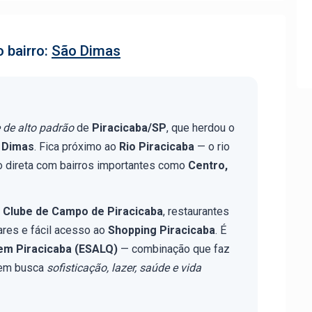
 bairro:
São Dimas
e de alto padrão
de
Piracicaba/SP
, que herdou o
o Dimas
. Fica próximo ao
Rio Piracicaba
— o rio
o direta com bairros importantes como
Centro,
o
Clube de Campo de Piracicaba
, restaurantes
res e fácil acesso ao
Shopping Piracicaba
. É
em Piracicaba (ESALQ)
— combinação que faz
uem busca
sofisticação, lazer, saúde e vida