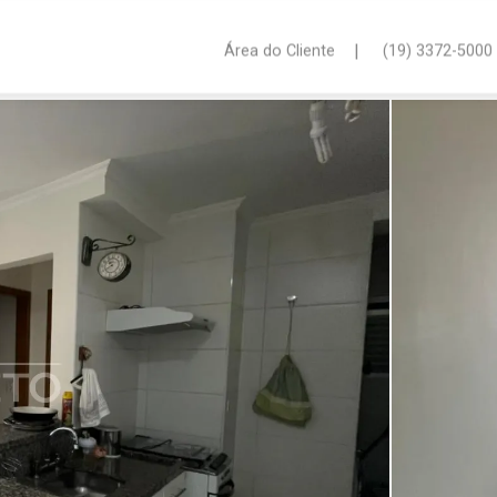
|
Área do Cliente
(19) 3372-5000