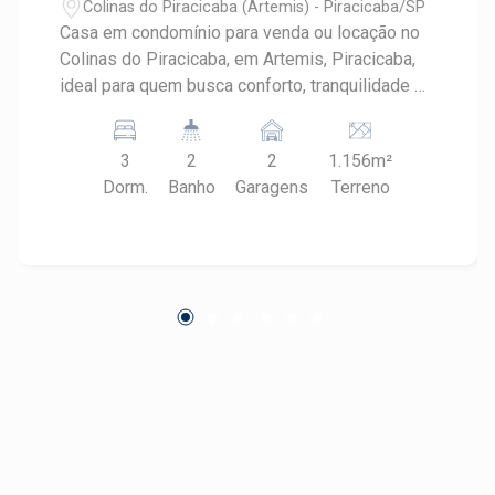
Colinas do Piracicaba (Ártemis) - Piracicaba/SP
Casa em condomínio para venda ou locação no
Colinas do Piracicaba, em Artemis, Piracicaba,
ideal para quem busca conforto, tranquilidade e
contato com a natureza. Com ambientes bem
distribuídos, pomar com árvores frutíferas e a
3
2
2
1.156m²
segurança de um condomínio fechado, o imóvel
Dorm.
Banho
Garagens
Terreno
proporciona qualidade de vida para toda a
família em uma região cercada por áreas verdes.
CARACTERÍSTICAS DO IMÓVEL - Casa em
condomínio fechado - 3 dormitórios, sendo 1
suíte - 2 banheiros - Sala com excelente
aproveitamento dos espaços - Cozinha
funcional - Ambientes amplos e com ótimo fluxo
interno - Quintal com pomar e árvores frutíferas
- 2 vagas de garagem - Área do terreno de
1155.92 m2 - Área construída de 250 m²
DIFERENCIAIS DO IMÓVEL - Condomínio
fechado com segurança - Pomar que