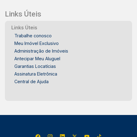
reúne conforto, segurança e o privilégio de viver
Links Úteis
em meio à natureza no condomínio Colinas do
Piracicaba, em Ártemis. Frias Neto Consultoria
Links Úteis
de Imóveis, mais de 37 anos no mercado
Trabalhe conosco
imobiliário de Piracicaba. Agende sua visita.
Meu Imóvel Exclusivo
Administração de Imóveis
Antecipar Meu Aluguel
Garantias Locatícias
Assinatura Eletrônica
Central de Ajuda