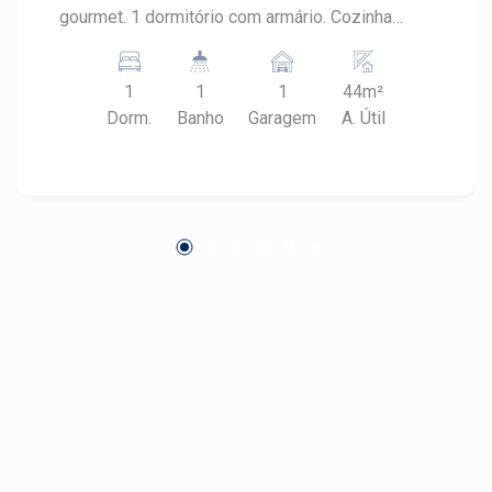
gourmet. 1 dormitório com armário. Cozinha
americana com armário e Lavanderia. Banheiro
social. 1 vaga de garagem coberta. Com ar
1
1
1
44m²
condicionado.
Dorm.
Banho
Garagem
A. Útil