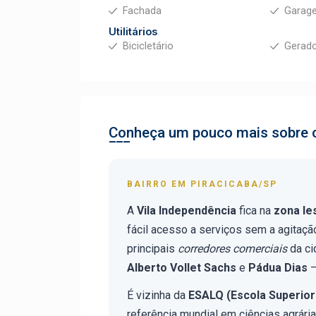
Fachada
Garag
Utilitários
Bicicletário
Gerad
Conheça um pouco mais sobre o
BAIRRO EM PIRACICABA/SP
A
Vila Independência
fica na
zona le
fácil acesso a serviços sem a agitaçã
principais
corredores comerciais
da ci
Alberto Vollet Sachs
e
Pádua Dias
—
É vizinha da
ESALQ (Escola Superior
referência mundial em ciências agrári