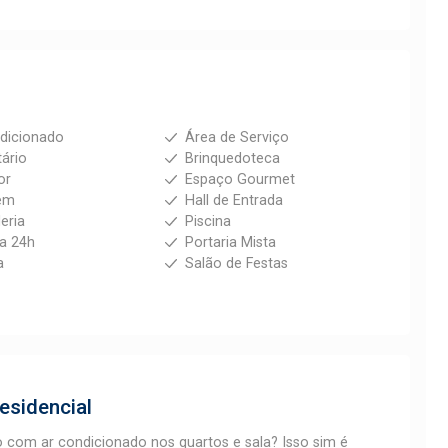
dicionado
Área de Serviço
tário
Brinquedoteca
or
Espaço Gourmet
em
Hall de Entrada
eria
Piscina
ia 24h
Portaria Mista
a
Salão de Festas
esidencial
 com ar condicionado nos quartos e sala? Isso sim é