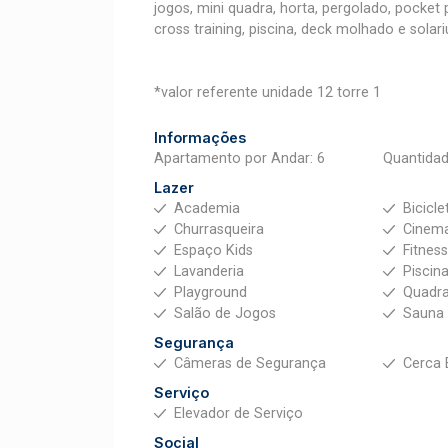
jogos, mini quadra, horta, pergolado, pocket
cross training, piscina, deck molhado e solar
*valor referente unidade 12 torre 1
Informações
Apartamento por Andar: 6
Quantidad
Lazer
Academia
Bicicle
Churrasqueira
Cinem
Espaço Kids
Fitnes
Lavanderia
Piscin
Playground
Quadra
Salão de Jogos
Sauna
Segurança
Câmeras de Segurança
Cerca 
Serviço
Elevador de Serviço
Social