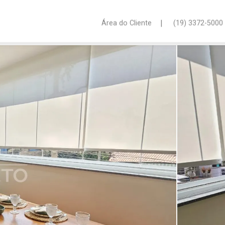
|
Área do Cliente
(19) 3372-5000