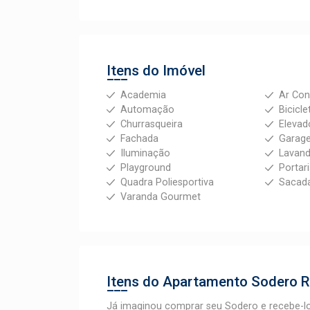
Itens do Imóvel
Academia
Ar Con
Automação
Bicicle
Churrasqueira
Elevad
Fachada
Garag
Iluminação
Lavand
Playground
Portar
Quadra Poliesportiva
Sacad
Varanda Gourmet
Itens do Apartamento
Sodero R
Já imaginou comprar seu Sodero e recebe-lo