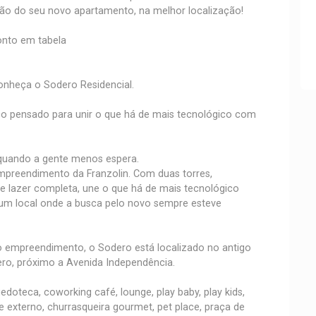
ção do seu novo apartamento, na melhor localização!
onto em tabela
onheça o Sodero Residencial.
ico pensado para unir o que há de mais tecnológico com
 quando a gente menos espera.
reendimento da Franzolin. Com duas torres,
e lazer completa, une o que há de mais tecnológico
m local onde a busca pelo novo sempre esteve
 empreendimento, o Sodero está localizado no antigo
ero, próximo a Avenida Independência.
doteca, coworking café, lounge, play baby, play kids,
ge externo, churrasqueira gourmet, pet place, praça de