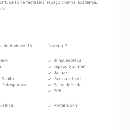
 park, salão de festa kids, espaço cinema, academia,
ium.
e de Andares: 15
Torre(s): 2
tário
Brinquedoteca
a
Espaço Gourmet
s
Jacuzzi
a Adulto
Piscina Infantil
 Poliesportiva
Salão de Festa
SPA
Elétrica
Portaria 24h