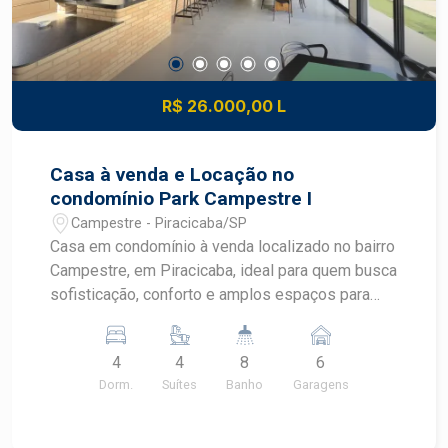
R$ 26.000,00 L
Casa à venda e Locação no
condomínio Park Campestre I
Campestre - Piracicaba/SP
Casa em condomínio à venda localizado no bairro
Campestre, em Piracicaba, ideal para quem busca
sofisticação, conforto e amplos espaços para
viver com exclusividade. Implantada em um
terreno de 2.147 m², a residência oferece
4
4
8
6
ambientes generosos, excelente iluminação
Dorm.
Suítes
Banho
Garagens
natural e toda a privacidade de um condomínio de
alto padrão, proporcionando qualidade de vida em
uma das regiões mais valorizadas de Piracicaba.