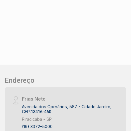
favorece a iluminação natural, tornando os
espaços mais aconchegantes. Cozinha:
Espaçosa, equipada com armários embutidos,
ideal para quem aprecia praticidade no dia a dia.
Dormitórios: Três suítes, sendo uma com closet
e duas com armários embutidos, oferecendo
conforto e organização. Lavanderia: Área
funcional, facilitando as tarefas domésticas.
Quintal: Espaçoso, com edícula, proporcionando
um espaço adicional para lazer ou
armazenamento. Construa seu futuro com quem
Endereço
é agente de desenvolvimento do mercado
imobiliário de Piracicaba. Agende sua visita.
Frias Neto
Avenida dos Operários, 587 - Cidade Jardim,
CEP:
13416-460
Piracicaba - SP
(19) 3372-5000