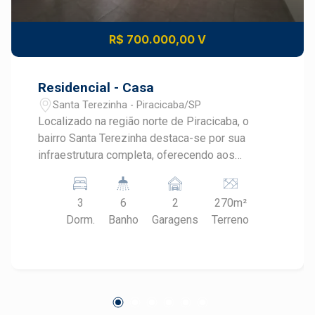
R$ 700.000,00 V
Residencial - Casa
Santa Terezinha - Piracicaba/SP
Localizado na região norte de Piracicaba, o
bairro Santa Terezinha destaca-se por sua
infraestrutura completa, oferecendo aos
moradores uma ampla gama de serviços e
comércios, como supermercados, farmácias,
3
6
2
270m²
escolas e clínicas médicas . Com fácil acesso
Dorm.
Banho
Garagens
Terreno
às principais vias da cidade, como as rodovias
SP-304 e SP-308, o bairro proporciona
praticidade e qualidade de vida. Descrição do
imóvel: Sala: Ampla, com espaço para dois
ambientes, proporcionando conforto e
versatilidade. Área de luz: Ambiente que