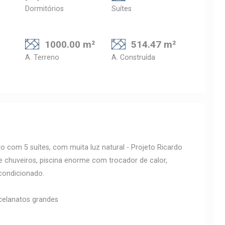
Dormitórios
Suítes
1000.00 m²
514.47 m²
A. Terreno
A. Construída
 com 5 suítes, com muita luz natural - Projeto Ricardo
 chuveiros, piscina enorme com trocador de calor,
condicionado.
celanatos grandes