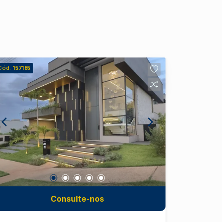
Cód.
157185
Consulte-nos