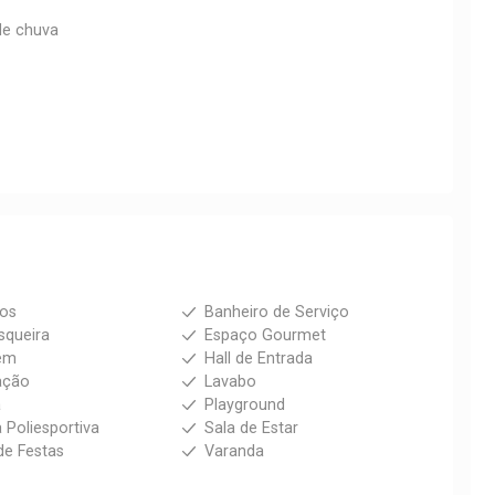
de chuva
ios
Banheiro de Serviço
squeira
Espaço Gourmet
em
Hall de Entrada
ação
Lavabo
a
Playground
 Poliesportiva
Sala de Estar
de Festas
Varanda