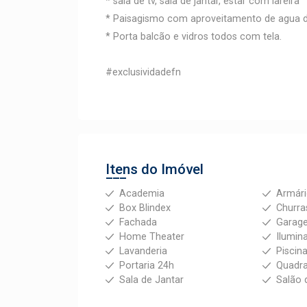
* sala de tv, sala de jantar, estar com lareira
* Paisagismo com aproveitamento de agua 
* Porta balcão e vidros todos com tela.
#exclusividadefn
Itens do Imóvel
Academia
Armár
Box Blindex
Churra
Fachada
Garag
Home Theater
Ilumin
Lavanderia
Piscin
Portaria 24h
Quadra
Sala de Jantar
Salão 