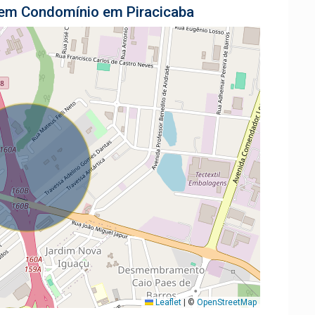
a em Condomínio em Piracicaba
Leaflet
|
©
OpenStreetMap