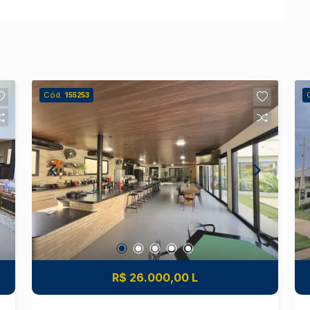
Cód.
155253
R$ 26.000,00 L