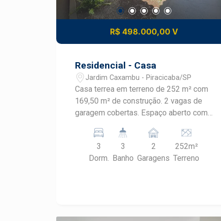
R$ 498.000,00 V
Residencial - Casa
Jardim Caxambu - Piracicaba/SP
Casa terrea em terreno de 252 m² com
169,50 m² de construção. 2 vagas de
garagem cobertas. Espaço aberto com
jardim e cozinha externa + lavabo. Sala
com 2 ambientes e cozinha americana.
3
3
2
252m²
Lavanderia separada e pequeno quintal.
Dorm.
Banho
Garagens
Terreno
3 dormitórios sendo 1 suíte e 1
banheiro social.