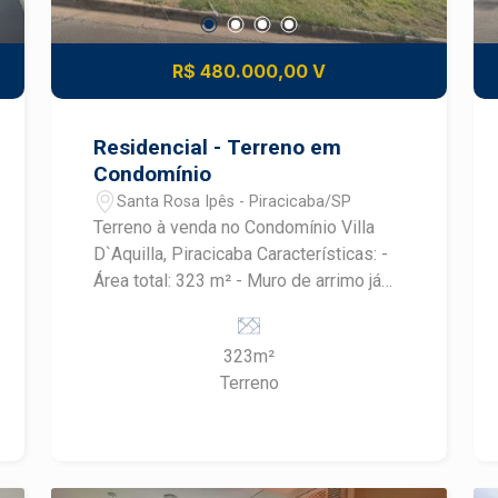
R$ 480.000,00 V
Residencial - Terreno em
Condomínio
Santa Rosa Ipês - Piracicaba/SP
Terreno à venda no Condomínio Villa
D`Aquilla, Piracicaba Características: -
Área total: 323 m² - Muro de arrimo já
construído - Instalações prontas: água,
esgoto e energia elétrica - Projeto
323m²
aprovado para construção de casa
Terreno
térrea Diferenciais: - Pronto para iniciar
a construção - Localizado em
condomínio fechado com segurança e
infraestrutura completa Excelente
oportunidade para construir sua casa