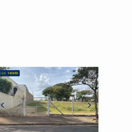
Cód.
143693