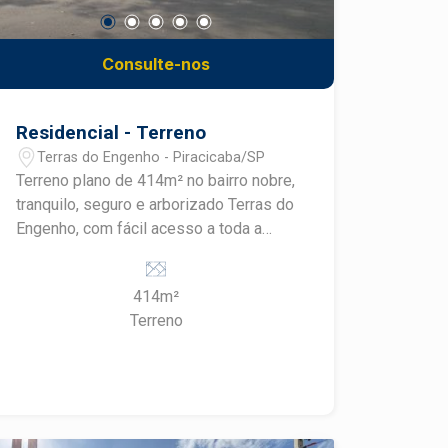
Consulte-nos
Residencial - Terreno
Terras do Engenho - Piracicaba/SP
Terreno plano de 414m² no bairro nobre,
tranquilo, seguro e arborizado Terras do
Engenho, com fácil acesso a toda a
cidade e infraestrutura completa,
incluindo colégios como Liceu, Anglo e
414m²
Maple Bear.
Terreno