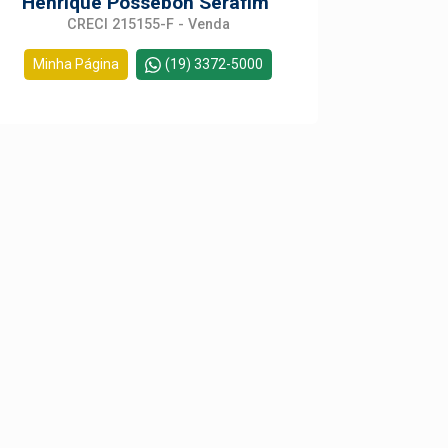
Henrique Possebon Serafim
CRECI 215155-F - Venda
Minha Página
(19) 3372-5000