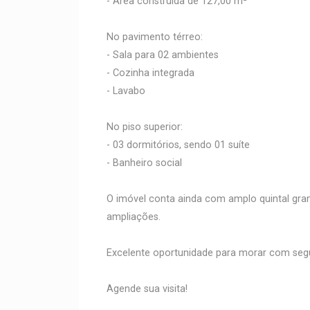
- Área construída de 127,00 m²
No pavimento térreo:
- Sala para 02 ambientes
- Cozinha integrada
- Lavabo
No piso superior:
- 03 dormitórios, sendo 01 suíte
- Banheiro social
O imóvel conta ainda com amplo quintal gram
ampliações.
Excelente oportunidade para morar com segu
Agende sua visita!