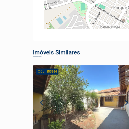
Imóveis Similares
Cód.
153564