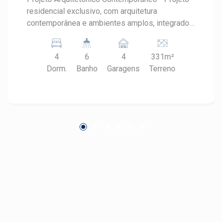
residencial exclusivo, com arquitetura
contemporânea e ambientes amplos, integrados
e bem definidos - Distribuição funcional entre
área social, área íntima e área de lazer -
4
6
4
331m²
Valorização da iluminação natural, ventilação
Dorm.
Banho
Garagens
Terreno
cruzada e conexão entre interior e exterior -
Projeto desenvolvido em múltiplos níveis,
proporcionando imponência e sofisticação Área
Social ? Pavimento Inferior - Hall inferior com
acesso elegante e acolhedor - Sala de estar e
sala de jantar integradas, com layout fluido e
visual moderno - Cozinha planejada, funcional e
integrada à área social - Lavabo com design
sofisticado para atendimento da área social -
Sala de TV reservada, garantindo conforto
acústico e privacidade - Escritório com banheiro
exclusivo, ideal para home office ou uso
multifuncional Área de Lazer - Espaço gourmet