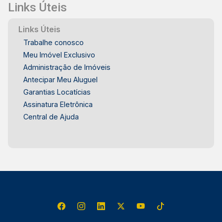
Links Úteis
Arquitetura autoral com identidade
contemporânea - Ambientes bem setorizados,
Links Úteis
preservando conforto e privacidade - Projeto
Trabalhe conosco
pensado para uso familiar e recepção de
convidados - Alto potencial de valorização
Meu Imóvel Exclusivo
imobiliária Agende hoje mesmo sua visita com
Administração de Imóveis
especialista Frias Neto!
Antecipar Meu Aluguel
Garantias Locatícias
Assinatura Eletrônica
Central de Ajuda