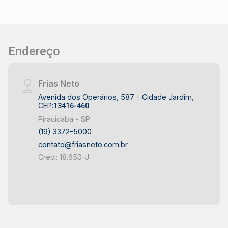
integrado à área externa, projetado para receber
e confraternizar - Banheiro de apoio ao espaço
gourmet - Área da piscina com layout amplo,
ideal para lazer e convivência - Integração visual
Endereço
entre área gourmet, piscina e ambientes
internos Área de Serviço - Lavanderia funcional
e bem posicionada - Despensa para apoio à
Frias Neto
cozinha e organização do dia a dia Circulação
Avenida dos Operários, 587 - Cidade Jardim,
Vertical - Escada com hall superior amplo,
CEP:
13416-460
valorizando o pé-direito e a iluminação natural -
Piracicaba - SP
Circulação confortável entre os pavimentos,
(19) 3372-5000
com leitura arquitetônica elegante Área Íntima ?
contato@friasneto.com.br
Pavimento Superior - 2 amplas Suítes com
Creci: 18.650-J
conforto e privacidade Suíte Master - Suíte
master ampla, com layout sofisticado - Closet
espaçoso e bem distribuído - Banho do casal
com setorização eficiente - Espaço de spa
integrado à suíte master, proporcionando
conforto e bem-estar Diferenciais do Projeto -