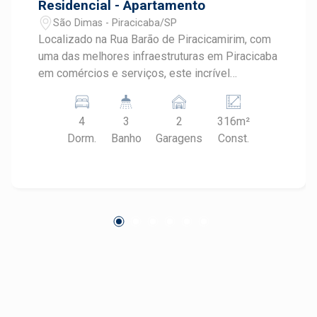
Residencial - Apartamento
São Dimas - Piracicaba/SP
Localizado na Rua Barão de Piracicamirim, com
uma das melhores infraestruturas em Piracicaba
em comércios e serviços, este incrível
apartamento de alto padrão está em um dos
bairros mais nobres da cidade, o São Dimas. -
4
3
2
316m²
211m² de área útil; - Amplo living para 3
Dorm.
Banho
Garagens
Const.
ambientes com sacada; - Lavabo; - Sala de
jantar; - Cozinha planejada; - Ampla área de
serviço com armários planejados; - Escritório; -
Banheiro social; - 4 dormitórios, sendo 3 com
armários e 1 suíte; - 2 vagas de garagem. O
Condomínio oferece portaria 24h, salão de
festas e brinquedoteca. Observação: Aceita
financiamento e FGTS. Agende sua visita!