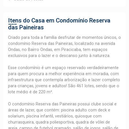
Itens do Casa em Condomínio
Reserva
das Paineiras
Criado para toda a família desfrutar de momentos únicos, o
condomínio Reserva das Paineiras, localizado na avenida
Ondas, no Bairro Ondas, em Piracicaba, tem espaços
exclusivos para o lazer e o descanso junto à natureza.
Esse condomínio é um espaço reservado verdadeiramente
para quem procura a melhor experiência em moradia, com
infraestrutura que contempla arborização e lazer completo
para crianças, jovens e adultos! São 461 lotes, sendo que o
lote médio é de 220 m².
O condomínio Reserva das Paineiras possui clube social e
áreas de lazer, que contém: piscina adulto com deck e
solarium, piscina infantil, vestiários, quiosque com
churrasqueira, quadra poliesportiva, quadra de vôlei de
areia, campo de futebol gramado, salão de jogos, salão de