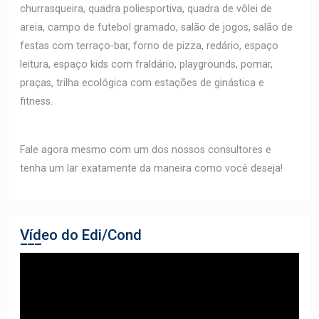
churrasqueira, quadra poliesportiva, quadra de vôlei de
areia, campo de futebol gramado, salão de jogos, salão de
festas com terraço-bar, forno de pizza, redário, espaço
leitura, espaço kids com fraldário, playgrounds, pomar,
praças, trilha ecológica com estações de ginástica e
fitness.
Fale agora mesmo com um dos nossos consultores e
tenha um lar exatamente da maneira como você deseja!
Vídeo do Edi/Cond