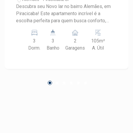
Descubra seu Novo lar no bairro Alemães, em
Piracicaba! Este apartamento incrível é a
escolha perfeita para quem busca conforto,
espaço e praticidade. Com 3 dormitórios, o
imóvel oferece um ambiente ideal para famílias
3
3
2
105m²
e profissionais que valorizam qualidade de vida.
Dorm.
Banho
Garagens
A. Útil
Detalhes do Apartamento: - Dormitórios: 3 -
Garagens: 2 (cobertas) - Box individual na
garagem - Área útil: 105,00 m² Destaques do
Imóvel: - Ampla sala de estar, perfeita para
momentos em família e com amigos. - Cozinha
arejada, com espaço para refeições e fácil
acesso à área de serviço. - Três confortáveis
dormitórios, que podem ser adaptados para
atender suas necessidades, como home office
ou quarto de hóspedes. - Banheiro moderno,
equipado com acabamentos de qualidade. -
Duas vagas de garagem, garantindo praticidade