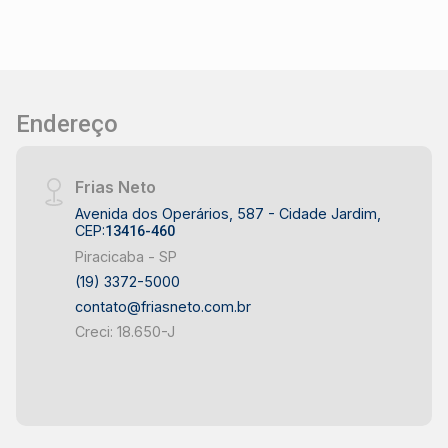
e segurança para seu veículo. Vantagens da
Localização: O bairro Alemães é conhecido por
sua tranquilidade e infraestrutura completa.
Próximo a escolas, supermercados, farmácias e
áreas de lazer, você terá tudo que precisa ao
Endereço
seu redor. Além disso, a fácil acessibilidade às
principais vias da cidade torna a locomoção
ainda mais prática. Condições de Locação e
Frias Neto
Venda: - Locação: Consulte-nos para valores e
Avenida dos Operários, 587 - Cidade Jardim,
condições. - Venda: Excelente oportunidade de
CEP:
13416-460
investimento. Entre em contato para mais
Piracicaba - SP
informações sobre o valor e condições de
(19) 3372-5000
pagamento. Não perca a chance de viver em um
contato@friasneto.com.br
lugar que combina conforto e praticidade.
Creci: 18.650-J
Agende uma visita e venha conhecer seu novo
apartamento no bairro Alemães! Contato: Para
mais informações ou agendamento de visitas,
entre em contato conosco: