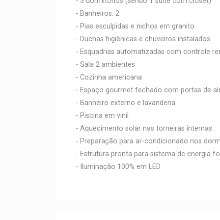
- 3 dormitórios (sendo 1 suíte com closet)
- Banheiros: 2
- Pias esculpidas e nichos em granito
- Duchas higiênicas e chuveiros instalados
- Esquadrias automatizadas com controle r
- Sala 2 ambientes
- Cozinha americana
- Espaço gourmet fechado com portas de alu
- Banheiro externo e lavanderia
- Piscina em vinil
- Aquecimento solar nas torneiras internas
- Preparação para ar-condicionado nos dormi
- Estrutura pronta para sistema de energia fo
- Iluminação 100% em LED