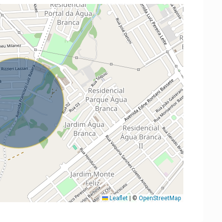
Leaflet
|
©
OpenStreetMap