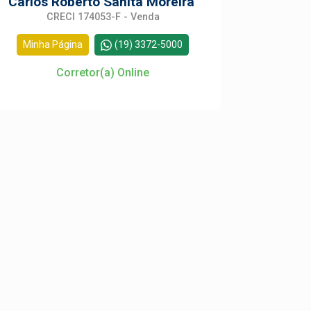
Carlos Roberto Sanitá Moreira
CRECI 174053-F - Venda
Minha Página
(19) 3372-5000
Corretor(a) Online