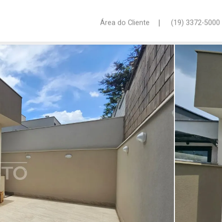
|
Área do Cliente
(19) 3372-5000