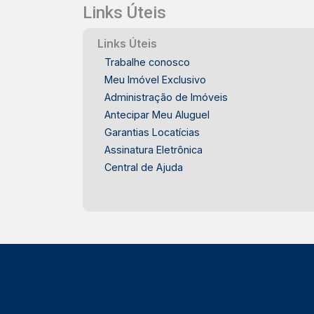
comércios, serviços e facilidades do
Links Úteis
dia a dia IDEAL PARA - Famílias que
buscam segurança e qualidade de vida
Links Úteis
- Quem valoriza lazer completo dentro
Trabalhe conosco
de casa - Casais que desejam espaço
Meu Imóvel Exclusivo
para receber amigos e familiares -
Administração de Imóveis
Pessoas que procuram amplo terreno
Antecipar Meu Aluguel
em condomínio fechado - Compradores
Garantias Locatícias
que desejam investir em um imóvel
Assinatura Eletrônica
diferenciado no Vila Verde Esta
Central de Ajuda
residência reúne conforto, lazer e
excelente aproveitamento dos espaços
em um dos condomínios mais
procurados de Piracicaba. Frias Neto
Consultoria de Imóveis, mais de 37
anos no mercado imobiliário de
Piracicaba. Agende sua visita.