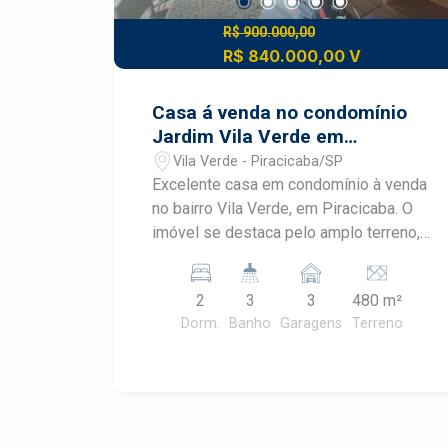
R$ 900.000,00
R$ 840.000,00 V
Casa á venda no condomínio
Jardim Vila Verde em
Piracicaba
Vila Verde - Piracicaba/SP
Excelente casa em condomínio à venda
no bairro Vila Verde, em Piracicaba. O
imóvel se destaca pelo amplo terreno,
área de lazer completa e ambientes
funcionais, oferecendo conforto e
2
3
3
480 m²
privacidade para toda a família.
Dorm.
Banho
Garagens
Terreno
Localizada no Vila Verde, esta é uma
excelente oportunidade para quem
busca qualidade de vida em Piracicaba.
CARACTERÍSTICAS DO IMÓVEL - Casa
em condomínio fechado no bairro Vila