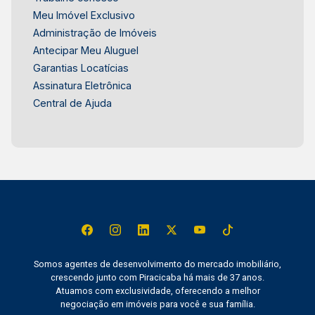
toda a família. Frias Neto Consultoria de
Meu Imóvel Exclusivo
Imóveis, mais de 37 anos no mercado
Administração de Imóveis
imobiliário de Piracicaba. Agende sua visita.
Antecipar Meu Aluguel
Garantias Locatícias
Assinatura Eletrônica
Central de Ajuda
Somos agentes de desenvolvimento do mercado imobiliário,
crescendo junto com Piracicaba há mais de 37 anos.
Atuamos com exclusividade, oferecendo a melhor
negociação em imóveis para você e sua família.