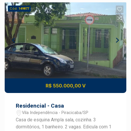
Cód.
149877
R$ 550.000,00 V
Residencial - Casa
Vila Independência - Piracicaba/SP
Casa de esquina Ampla sala, cozinha. 3
dormitórios, 1 banheiro. 2 vagas. Edicula com 1