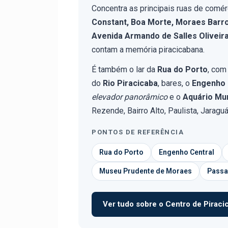
Concentra as principais ruas de comé
Constant, Boa Morte, Moraes Barro
Avenida Armando de Salles Oliveir
contam a memória piracicabana.
É também o lar da
Rua do Porto
, com
do
Rio Piracicaba
, bares, o
Engenho 
elevador panorâmico
e o
Aquário Mun
Rezende, Bairro Alto, Paulista, Jaragu
PONTOS DE REFERÊNCIA
Rua do Porto
Engenho Central
Museu Prudente de Moraes
Passa
Ver tudo sobre o Centro de Piracic