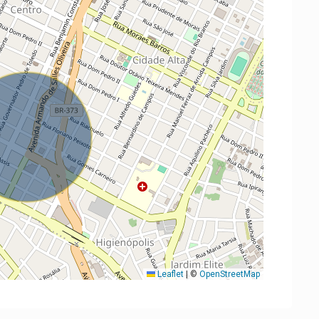
Leaflet
|
©
OpenStreetMap