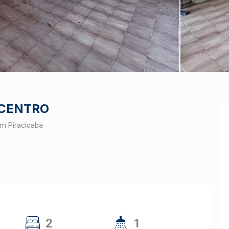
 CENTRO
m Piracicaba
2
1