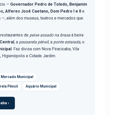
rcio —
Governador Pedro de Toledo, Benjamin
s, Alferes José Caetano, Dom Pedro I e II
e
a
—, além dos museus, teatros e mercados que
 restaurantes de
peixe assado na brasa
à beira
Central
, a
passarela pênsil
, a
ponte estaiada
, o
icipal
. Faz divisa com Nova Piracicaba, Vila
á, Higienópolis e Cidade Jardim.
Mercado Municipal
rela Pênsil
Aquário Municipal
aba ›