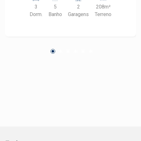
social - Área de serviço coberta - Espaço
3
5
2
208m²
gourmet - Quintal - Piscina Um imóvel ideal para
Dorm.
Banho
Garagens
Terreno
quem busca conforto, lazer e praticidade em um
condomínio completo.